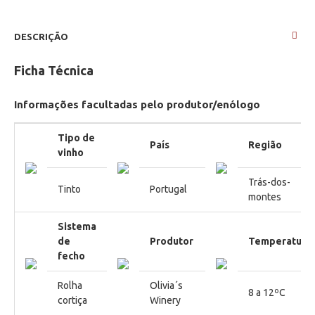
DESCRIÇÃO
Ficha Técnica
Informações facultadas pelo produtor/enólogo
Tipo de
País
Região
vinho
Trás-dos-
Tinto
Portugal
montes
Sistema
de
Produtor
Temperatura
fecho
Rolha
Olivia´s
8 a 12ºC
cortiça
Winery