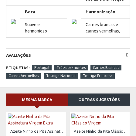
Boca
Harmonização
Suave e
Carnes brancas e
harmonioso
carnes vermelhas,
AVALIAÇÕES
ETIQUETAS:
Portugal
Trás-dos-montes
Carnes Brancas
Carnes Vermelhas
Touriga Nacional
Touriga Francesa
MESMA MARCA
OUTRAS SUGESTÕES
Azeite Ninho da Pita Assinatura Virgem Extra
Azeite Ninho da Pita Clássico Virgem