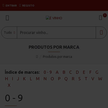
ENTRAR
REGISTO
0
Tudo
PRODUTOS POR MARCA
Produtos por marca
Índice de marcas:
0 - 9
A
B
C
D
E
F
G
H
I
J
K
L
M
N
O
P
Q
R
S
T
V
W
X
0 - 9