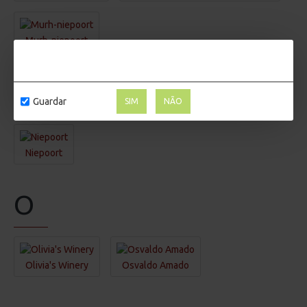
Murh-niepoort
N
Guardar
SIM
NÃO
Niepoort
O
Olivia's Winery
Osvaldo Amado