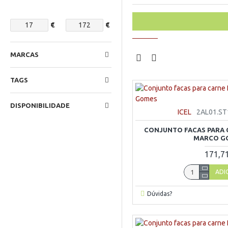
€
€
MARCAS
TAGS
DISPONIBILIDADE
ICEL
2AL01.ST
CONJUNTO FACAS PARA C
MARCO G
171,7
ADI
Dúvidas?