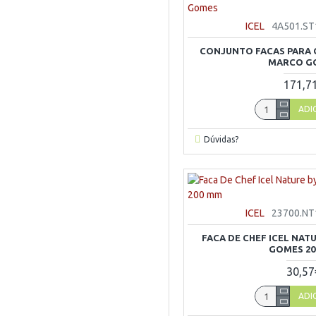
ICEL
4A501.ST
CONJUNTO FACAS PARA C
MARCO G
171,7
ADI
Dúvidas?
ICEL
23700.NT
FACA DE CHEF ICEL NAT
GOMES 20
30,57
ADI