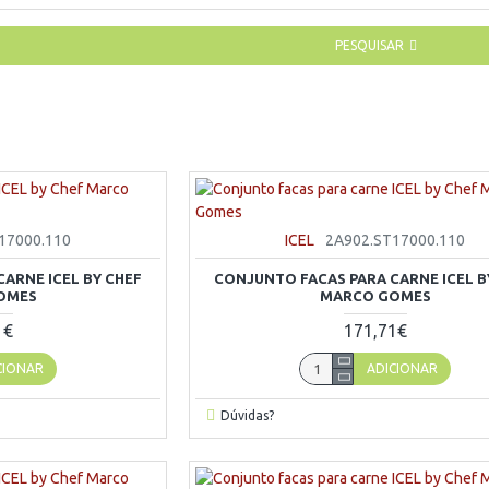
PESQUISAR
17000.110
ICEL
2A902.ST17000.110
ARNE ICEL BY CHEF
CONJUNTO FACAS PARA CARNE ICEL B
OMES
MARCO GOMES
1€
171,71€
CIONAR
ADICIONAR
Dúvidas?