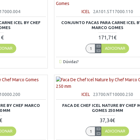
17000.004
ICEL
2A101.ST17000.110
ARNE ICEL BY CHEF
CONJUNTO FACAS PARA CARNE ICEL B
OMES
MARCO GOMES
1€
171,71€
CIONAR
ADICIONAR
Dúvidas?
10000.200
ICEL
23700.NT10000.250
URE BY CHEF MARCO
FACA DE CHEF ICEL NATURE BY CHEF
0 MM
GOMES 250 MM
€
37,34€
CIONAR
ADICIONAR