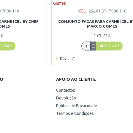
17000.110
ICEL
2AL01.ST17000.110
ARNE ICEL BY CHEF
CONJUNTO FACAS PARA CARNE ICEL B
OMES
MARCO GOMES
1€
171,71€
CIONAR
ADICIONAR
Dúvidas?
HO
APOIO AO CLIENTE
Contactos
Devolução
Politica de Privacidade
Termos e Condições