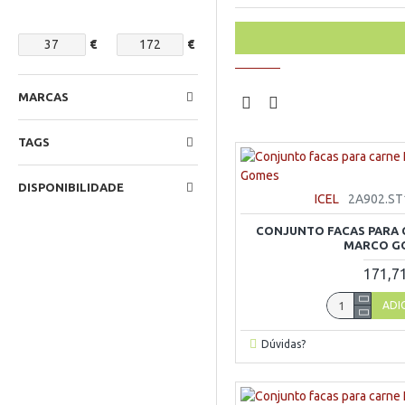
€
€
MARCAS
TAGS
DISPONIBILIDADE
ICEL
2A902.ST
CONJUNTO FACAS PARA C
MARCO G
171,7
ADI
Dúvidas?