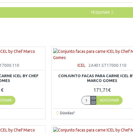
PESQUISAR
17000.110
ICEL
2A401.ST17000.110
ARNE ICEL BY CHEF
CONJUNTO FACAS PARA CARNE ICEL B
OMES
MARCO GOMES
1€
171,71€
CIONAR
ADICIONAR
Dúvidas?