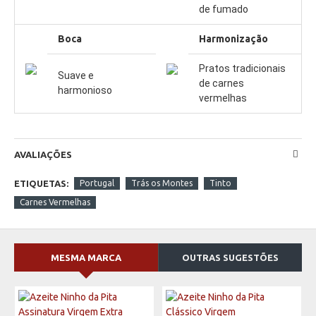
de fumado 
Boca
Harmonização
Pratos tradicionais 
Suave e 
de carnes 
harmonioso
vermelhas
AVALIAÇÕES
ETIQUETAS:
Portugal
Trás os Montes
Tinto
Carnes Vermelhas
MESMA MARCA
OUTRAS SUGESTÕES