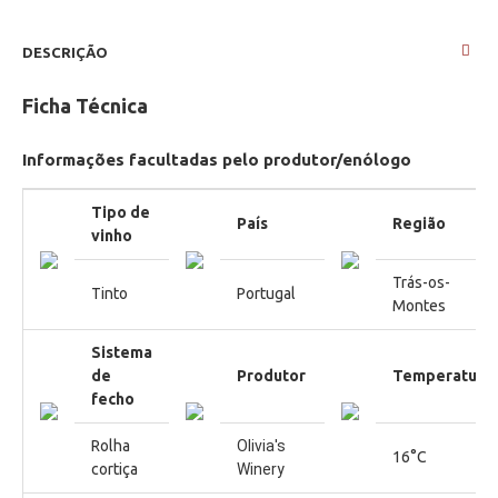
DESCRIÇÃO
Ficha Técnica
Informações facultadas pelo produtor/enólogo
Tipo de
País
Região
vinho
Trás-os-
Tinto
Portugal
Montes
Sistema
de
Produtor
Temperatura
fecho
Rolha
Olivia's 
16°C
cortiça
Winery