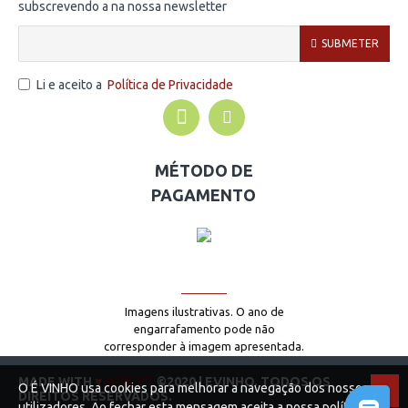
subscrevendo a na nossa newsletter
SUBMETER
Li e aceito a
Política de Privacidade
MÉTODO DE
PAGAMENTO
Imagens ilustrativas. O ano de
engarrafamento pode não
corresponder à imagem apresentada.
MADE WITH
♥
W3B.PT
©2020 | EVINHO. TODOS OS
O É VINHO usa cookies para melhorar a navegação dos nossos
DIREITOS RESERVADOS.
utilizadores. Ao fechar esta mensagem aceita a nossa política de