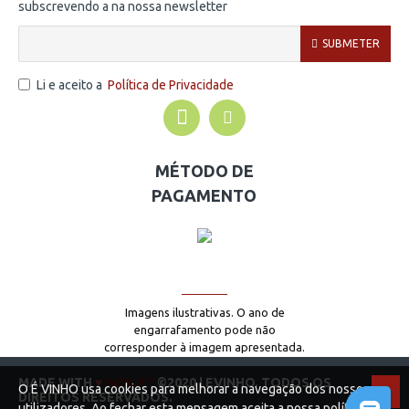
subscrevendo a na nossa newsletter
SUBMETER
Li e aceito a
Política de Privacidade
MÉTODO DE
PAGAMENTO
Imagens ilustrativas. O ano de
engarrafamento pode não
corresponder à imagem apresentada.
MADE WITH
♥
W3B.PT
©2020 | EVINHO. TODOS OS
O É VINHO usa cookies para melhorar a navegação dos nossos
DIREITOS RESERVADOS.
utilizadores. Ao fechar esta mensagem aceita a nossa política de