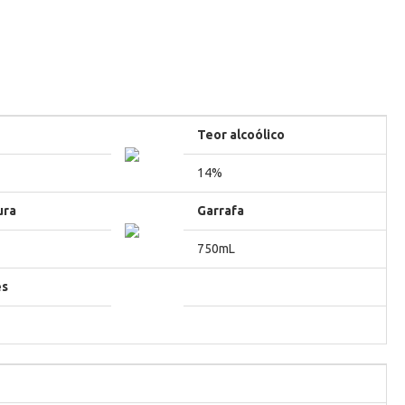
Teor alcoólico
14%
ura
Garrafa
750mL
es