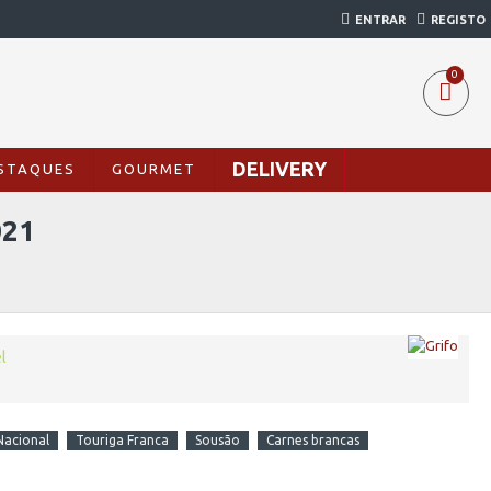
ENTRAR
REGISTO
0
DELIVERY
STAQUES
GOURMET
021
l
Nacional
Touriga Franca
Sousão
Carnes brancas