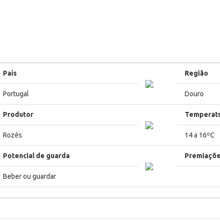
País
Região
Portugal
Douro
Produtor
Temperat
Rozès
14 a 16ºC
Potencial de guarda
Premiaçõ
Beber ou guardar