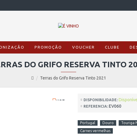
ONIZAÇÃO
PROMOÇÃO
VOUCHER
CLUBE
DE
RRAS DO GRIFO RESERVA TINTO 2
Terras do Grifo Reserva Tinto 2021
Disponíve
DISPONIBILIDADE:
HOT
EV060
REFERENCIA:
Portugal
Douro
Touriga 
Carnes vermelhas