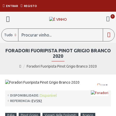
ENTRAR
REGISTO
0
Tudo
FORADORI FUORIPISTA PINOT GRIGIO BRANCO
2020
Foradori Fuoripista Pinot Grigio Branco 2020
HOT
Disponível
DISPONIBILIDADE:
EV592
REFERENCIA:
Itália
Pinot-Grigio
Vigneti delle Dolomiti
Branco