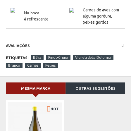
Carnes de aves com
Na boca
alguma gordura,
é
refrescante
peixes gordos
AVALIAÇÕES
ETIQUETAS:
Itália
Pinot-Grigio
Vigneti delle Dolomiti
Branco
Carnes
Peixes
MESMA MARCA
OUTRAS SUGESTÕES
HOT