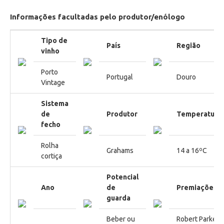
Informações facultadas pelo produtor/enólogo
Tipo de
País
Região
vinho
Porto
Portugal
Douro
Vintage
Sistema
de
Produtor
Temperatura
fecho
Rolha
Grahams
14 a 16ºC
cortiça
Potencial
Ano
de
Premiações
guarda
Beber ou
Robert Parker