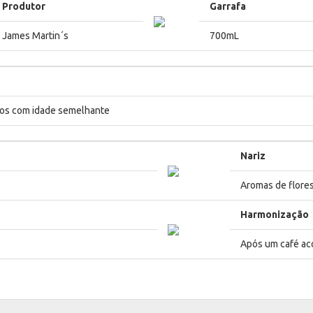
Produtor
Garrafa
James Martin´s
700mL
odos com idade semelhante
Nariz
Aromas de flore
Harmonização
Após um café a