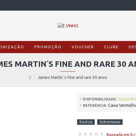
ONIZAÇÃO
PROMOÇÃO
VOUCHER
CLUBE
DE
ES MARTIN´S FINE AND RARE 30 
James Martin´s fine and rare 30 anos
Disponíve
DISPONIBILIDADE:
Caixa Vermelh
REFERENCIA:
Escócia
Sobremesas
Baseada em 0 c