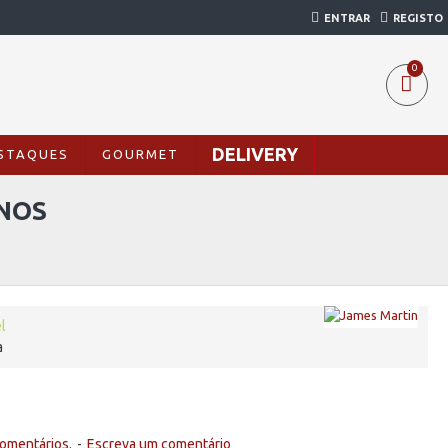
ENTRAR
REGISTO
0
DELIVERY
STAQUES
GOURMET
ANOS
l
a
omentários.
-
Escreva um comentário