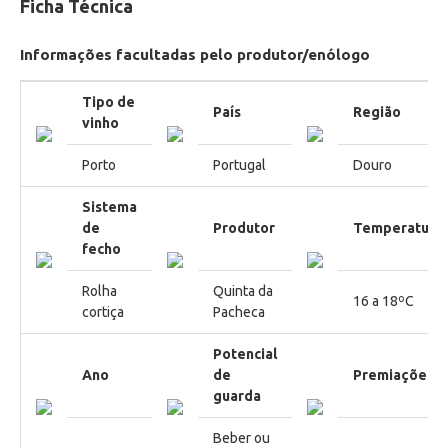
Ficha Técnica
Informações facultadas pelo produtor/enólogo
Tipo de
País
Região
vinho
Porto
Portugal
Douro
Sistema
de
Produtor
Temperatura
fecho
Rolha
Quinta da
16 a 18ºC
cortiça
Pacheca
Potencial
Ano
de
Premiações
guarda
Beber ou