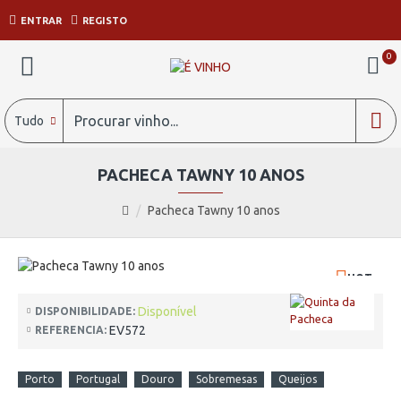
ENTRAR
REGISTO
0
Tudo
PACHECA TAWNY 10 ANOS
Pacheca Tawny 10 anos
HOT
Disponível
DISPONIBILIDADE:
EV572
REFERENCIA:
Porto
Portugal
Douro
Sobremesas
Queijos