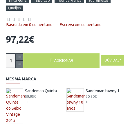
Tinta Roriz
Tinto Cão
Touriga Franca
Sobremesas
Queijos
Baseada em 0 comentários.
-
Escreva um comentário
97,22€
DÚVIDAS?
ADICIONAR
MESMA MARCA
Sandeman Quinta do Seixo Vintage 2015
Sandeman tawny 10 anos
59,95€
20,50€