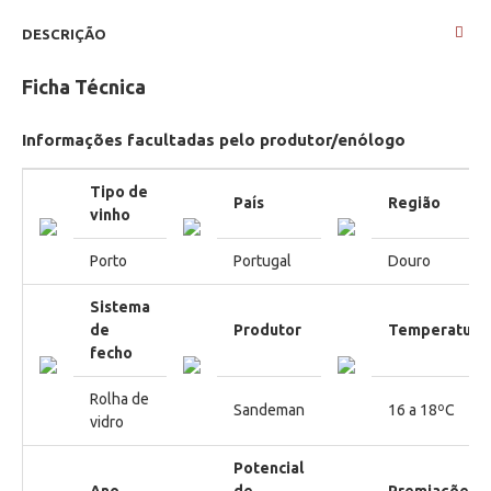
DESCRIÇÃO
Ficha Técnica
Informações facultadas pelo produtor/enólogo
Tipo de
País
Região
vinho
Porto
Portugal
Douro
Sistema
de
Produtor
Temperatura
fecho
Rolha de
Sandeman
16 a 18ºC
vidro
Potencial
Ano
de
Premiações