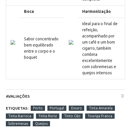
Boca
Harmonização
Ideal para o final de
refeição,
acompanhado por
Sabor concentrado
um café e um bom
bem equilibrado
cigarro, também
entre o corpo e o
combina
boquet
excelentemente
com sobremesas e
queijos intensos
AVALIAÇÕES
ETIQUETAS:
Porto
Portugal
Douro
Tinta Amarela
Tinta Barroca
Tinta Roriz
Tinto Cão
Touriga Franca
Sobremesas
Queijos